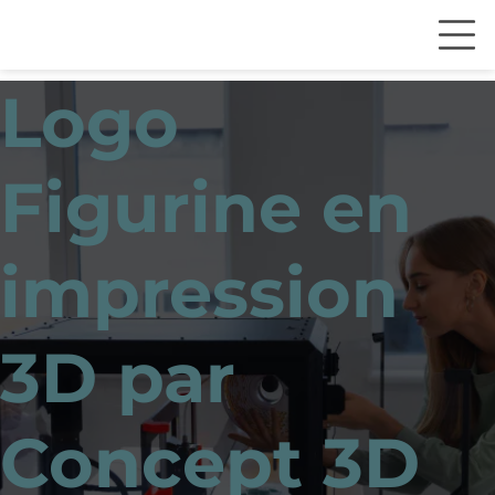
Logo
Figurine en
impression
3D par
Concept 3D