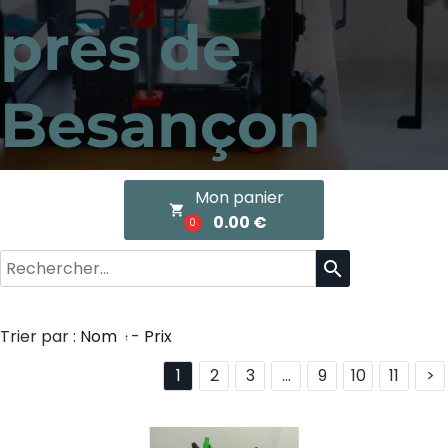
près de
Besançon
Mon panier
local_grocery_store
0.00 €
0
search
Trier par :
Nom
-
Prix
1
2
3
...
9
10
11
>