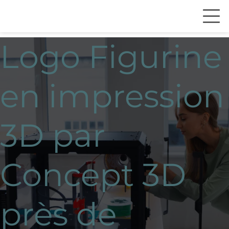
Logo Figurine
en impression
3D par
Concept 3D
près de