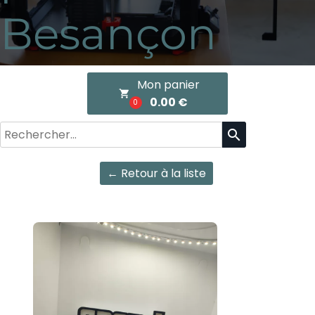
Besançon
Mon panier
local_grocery_store
0.00 €
0
search
← Retour à la liste