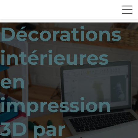
Décorations
intérieures
en
impression
3D par