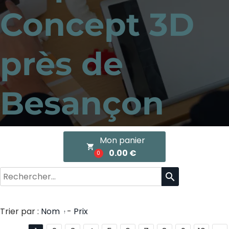
Concept 3D
près de
Besançon
Mon panier
local_grocery_store
0.00 €
0
search
Trier par :
Nom
-
Prix