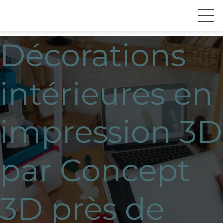
Décorations
intérieures en
impression 3D
par Concept
3D près de