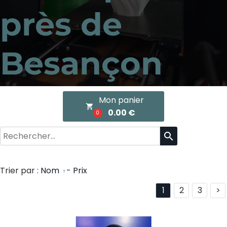
près de
Besançon
Mon panier
local_grocery_store
0.00 €
0
search
Trier par :
Nom
-
Prix
1
2
3
>