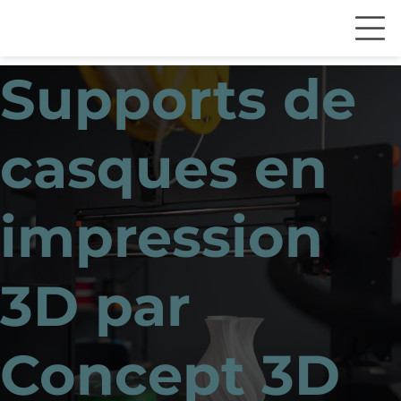
Supports de
casques en
impression
3D par
Concept 3D