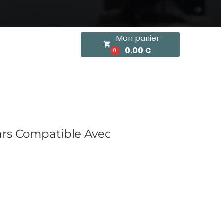
Mon panier
local_grocery_store
0.00 €
0
ars Compatible Avec