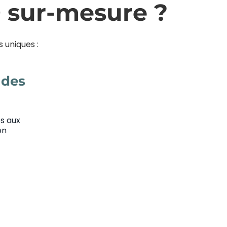
D sur-mesure ?
 uniques :
 des
es aux
on