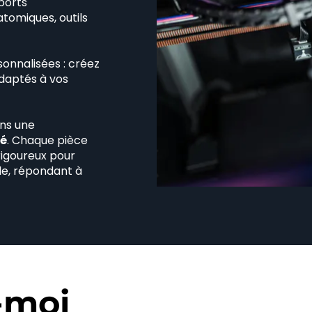
ports
tomiques, outils
onnalisées : créez
daptés à vos
ns une
té
. Chaque pièce
rigoureux pour
le, répondant à
-moi