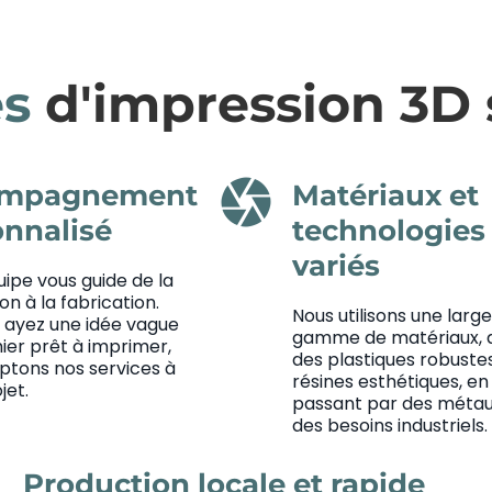
es
d'impression 3D
camera
mpagnement
Matériaux et
onnalisé
technologies
variés
ipe vous guide de la
n à la fabrication.
Nous utilisons une large
 ayez une idée vague
gamme de matériaux, a
hier prêt à imprimer,
des plastiques robuste
ptons nos services à
résines esthétiques, en
jet.
passant par des métau
des besoins industriels.
Production locale et rapide