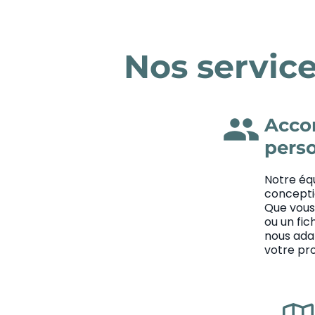
Nos servic
group
Acco
pers
Notre équ
conceptio
Que vous
ou un fic
nous ada
votre pro