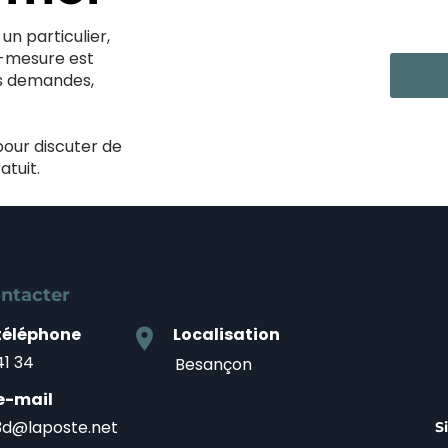
un particulier,
r-mesure est
s demandes,
pour discuter de
atuit.
ntacter
téléphone
Localisation
location_on
41 34
Besançon
e-mail
d@laposte.net
S