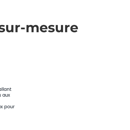
 sur-mesure
llant
s aux
x pour