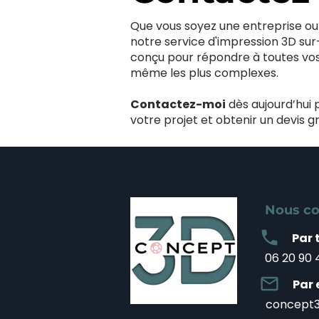
Que vous soyez une entreprise ou 
notre service d'impression 3D su
conçu pour répondre à toutes vo
même les plus complexes.
Contactez-moi
dès aujourd’hui 
votre projet et obtenir un devis gr
Nous co
local_phone
Par 
06 20 90 
mail_outline
Par 
concept3