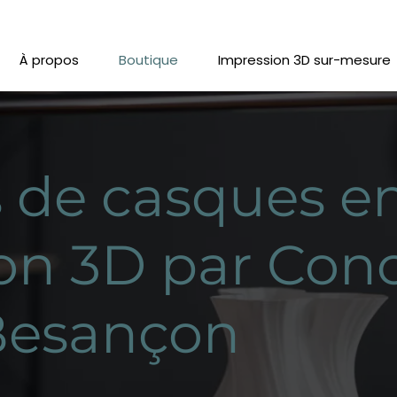
À propos
Boutique
Impression 3D sur-mesure
 de casques e
on 3D par Con
Besançon