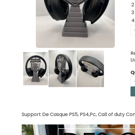
2
3
4
R
L
Q
Support De Casque PS5, PS4,Pc, Call of duty C