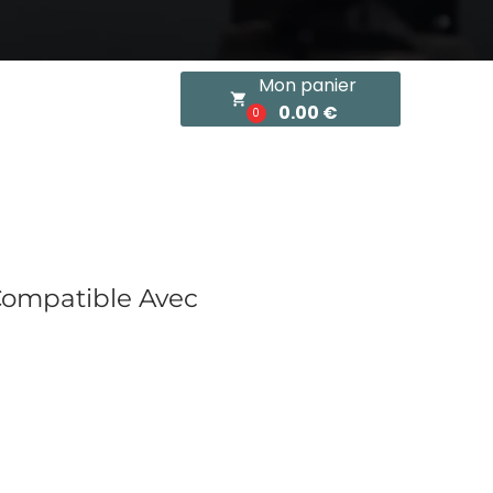
Mon panier
local_grocery_store
0.00 €
0
Compatible Avec