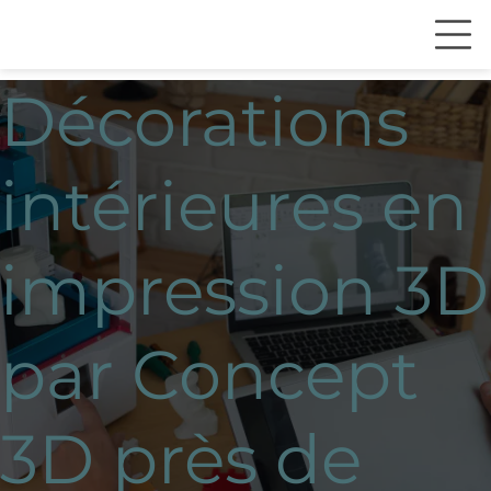
Décorations
intérieures en
impression 3D
par Concept
3D près de