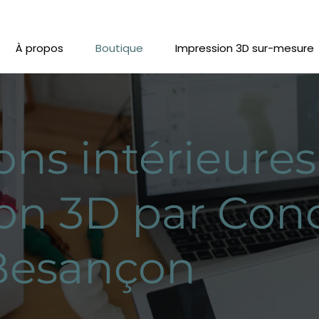
À propos
Boutique
Impression 3D sur-mesure
ons intérieures
on 3D par Con
Besançon