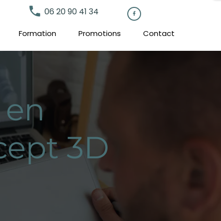
local_phone
06 20 90 41 34

Formation
Promotions
Contact
 en
cept 3D