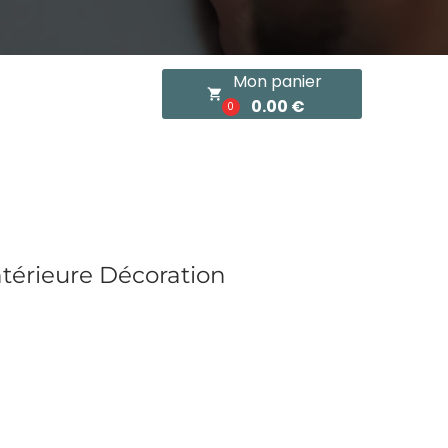
Mon panier
local_grocery_store
0.00 €
0
térieure Décoration