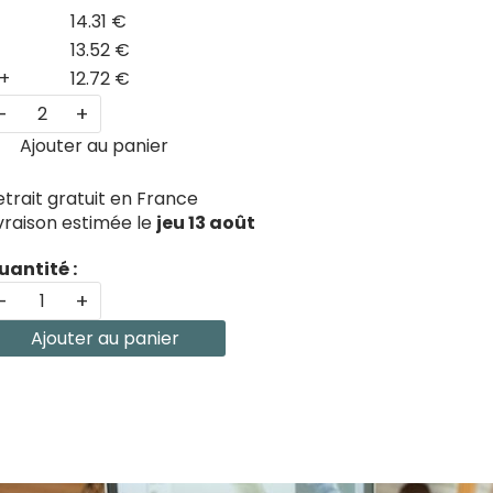
14.31 €
13.52 €
+
12.72 €
-
+
Ajouter au panier
etrait gratuit en France
ivraison estimée le
jeu 13 août
uantité :
-
+
Ajouter au panier