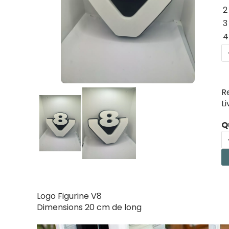
2
3
4
R
L
Q
Logo Figurine V8
Dimensions 20 cm de long