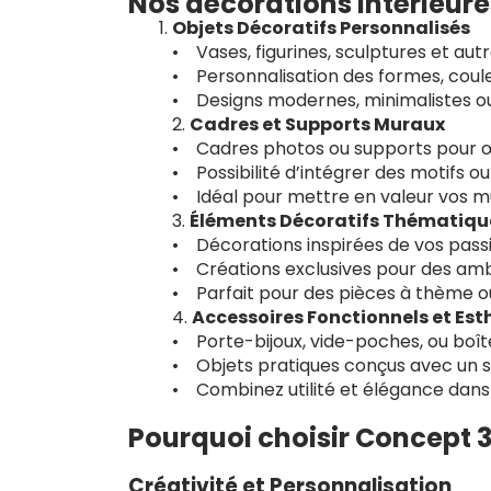
Nos décorations intérieure
Objets Décoratifs Personnalisés
• Vases, figurines, sculptures et aut
• Personnalisation des formes, coule
• Designs modernes, minimalistes ou 
2.
Cadres et Supports Muraux
• Cadres photos ou supports pour œu
• Possibilité d’intégrer des motifs o
• Idéal pour mettre en valeur vos mu
3.
Éléments Décoratifs Thématiqu
• Décorations inspirées de vos passio
• Créations exclusives pour des amb
• Parfait pour des pièces à thème 
4.
Accessoires Fonctionnels et Est
• Porte-bijoux, vide-poches, ou boî
• Objets pratiques conçus avec un s
• Combinez utilité et élégance dans 
Pourquoi choisir Concept 3
Créativité et Personnalisation