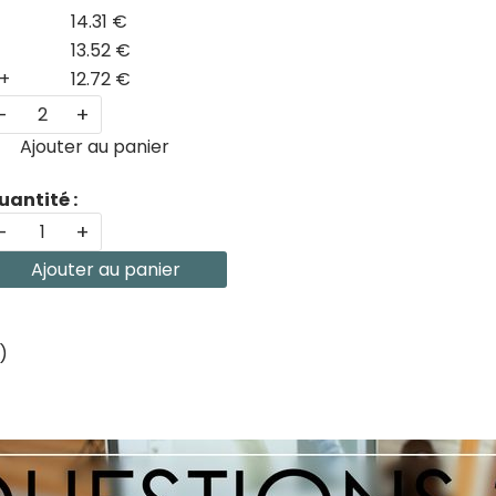
14.31 €
13.52 €
+
12.72 €
-
+
Ajouter au panier
uantité :
-
+
Ajouter au panier
)