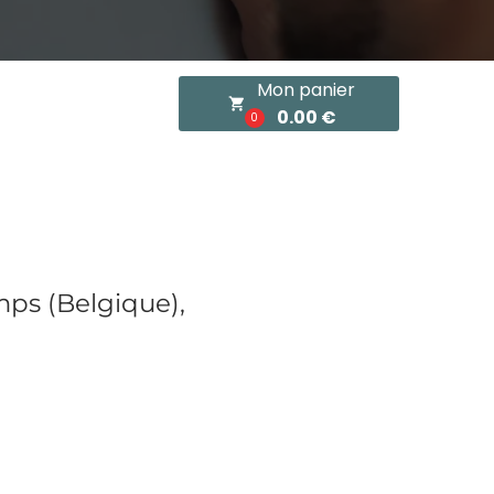
Mon panier
local_grocery_store
0.00 €
0
mps (Belgique),