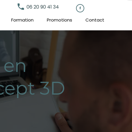
local_phone
06 20 90 41 34

Formation
Promotions
Contact
 en
cept 3D