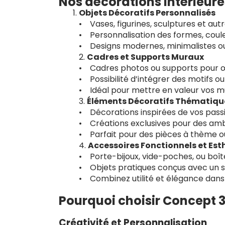
Nos décorations intérieure
Objets Décoratifs Personnalisés
• Vases, figurines, sculptures et aut
• Personnalisation des formes, coule
• Designs modernes, minimalistes ou 
2.
Cadres et Supports Muraux
• Cadres photos ou supports pour œu
• Possibilité d’intégrer des motifs o
• Idéal pour mettre en valeur vos mu
3.
Éléments Décoratifs Thématiqu
• Décorations inspirées de vos passio
• Créations exclusives pour des amb
• Parfait pour des pièces à thème 
4.
Accessoires Fonctionnels et Est
• Porte-bijoux, vide-poches, ou boî
• Objets pratiques conçus avec un s
• Combinez utilité et élégance dans 
Pourquoi choisir Concept 3
Créativité et Personnalisation