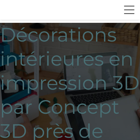
Décorations
intérieures en
impression 3D
par Concept
3D près de