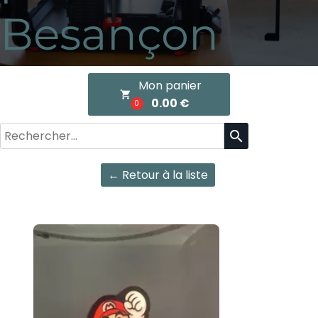
Besançon
Mon panier
local_grocery_store
0.00 €
0
search
← Retour à la liste