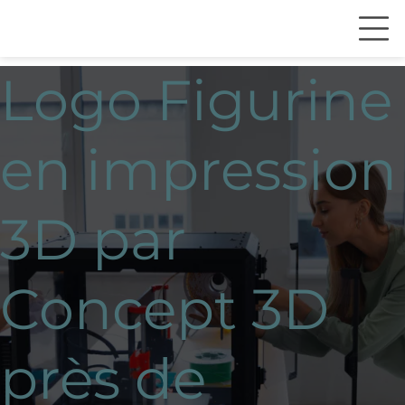
Logo Figurine
en impression
3D par
Concept 3D
près de