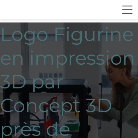
Logo Figurine
en impression
3D par
Concept 3D
près de