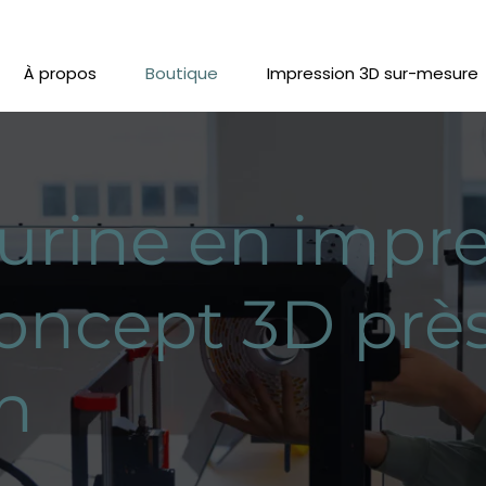
À propos
Boutique
Impression 3D sur-mesure
urine en impre
oncept 3D prè
n