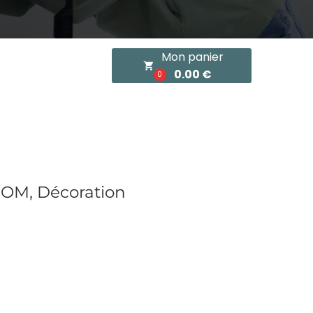
Mon panier
local_grocery_store
0.00 €
0
 OM, Décoration