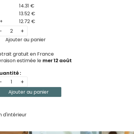
14.31 €
13.52 €
+
12.72 €
-
+
Ajouter au panier
etrait gratuit en France
ivraison estimée le
mer 12 août
uantité :
-
+
Ajouter au panier
 d'intérieur