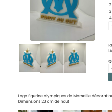
2
3
4
R
L
Q
Logo figurine olympiques de Marseille décoration
Dimensions 23 cm de haut