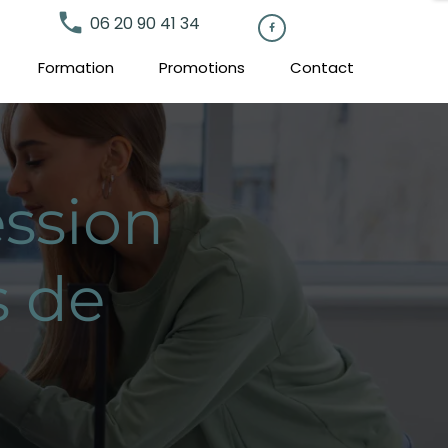
local_phone
06 20 90 41 34

Formation
Promotions
Contact
ssion
s de