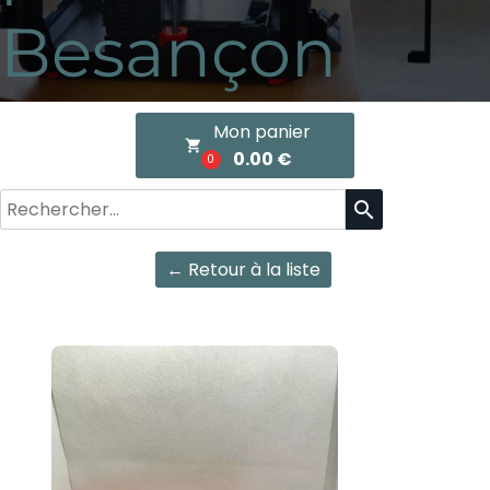
Besançon
Mon panier
local_grocery_store
0.00 €
0
search
← Retour à la liste