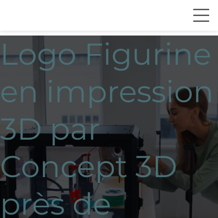
Logo Figurine
en impression
3D par
Concept 3D
près de