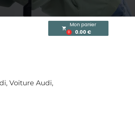
Mon panier
local_grocery_store
0.00 €
0
i, Voiture Audi,