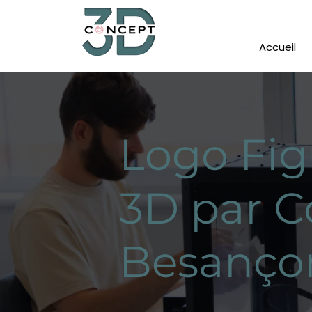
Accueil
Logo Fig
3D par C
Besanço