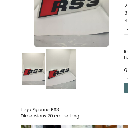
2
3
4
R
L
Q
Logo Figurine RS3
Dimensions 20 cm de long