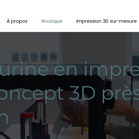
À propos
Boutique
Impression 3D sur-mesure
urine en impre
oncept 3D prè
n