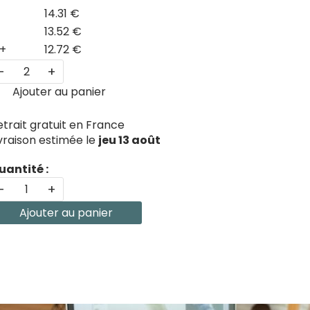
14.31 €
13.52 €
+
12.72 €
-
+
Ajouter au panier
etrait gratuit en France
ivraison estimée le
jeu 13 août
uantité :
-
+
Ajouter au panier