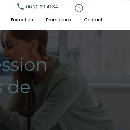
local_phone
06 20 90 41 34

Formation
Promotions
Contact
ssion
s de