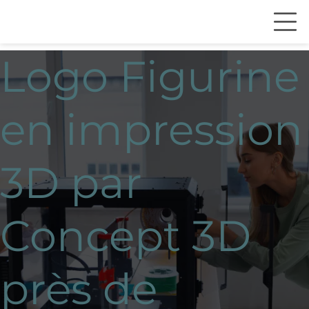
Logo Figurine
en impression
3D par
Concept 3D
près de