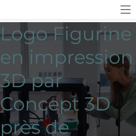
Logo Figurine
en impression
3D par
Concept 3D
près de