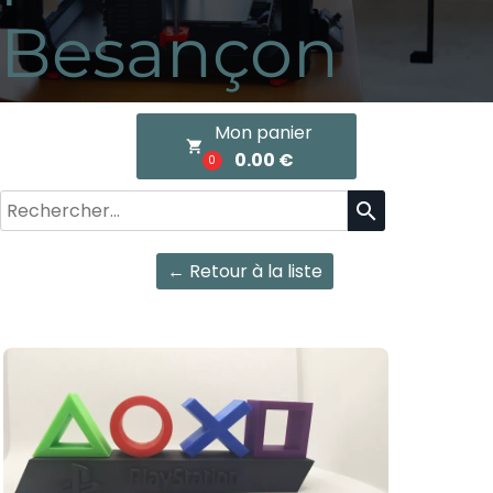
Besançon
Mon panier
local_grocery_store
0.00 €
0
search
← Retour à la liste