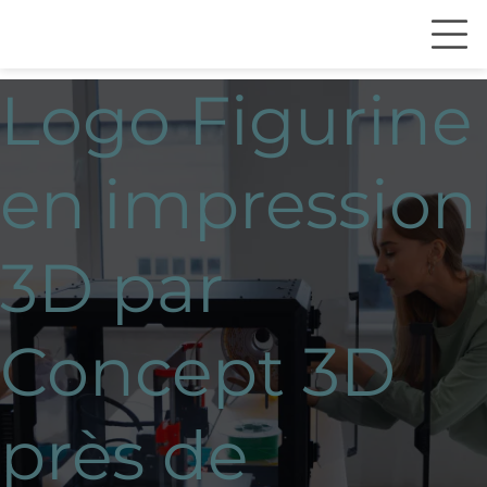
Logo Figurine
en impression
3D par
Concept 3D
près de