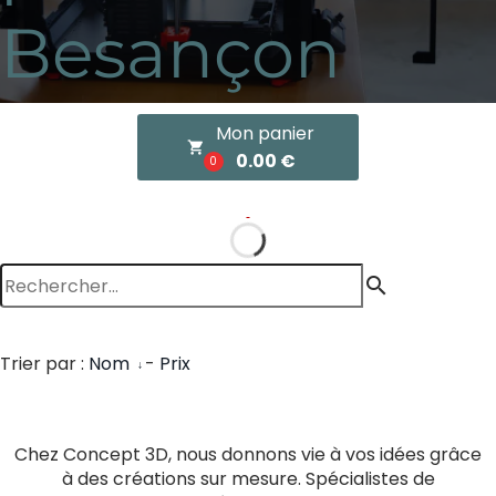
Besançon
Mon panier
local_grocery_store
0.00 €
0
search
Trier par :
Nom
-
Prix
Chez Concept 3D, nous donnons vie à vos idées grâce
à des créations sur mesure. Spécialistes de