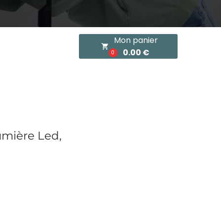
Mon panier
local_grocery_store
0.00 €
0
umière Led,