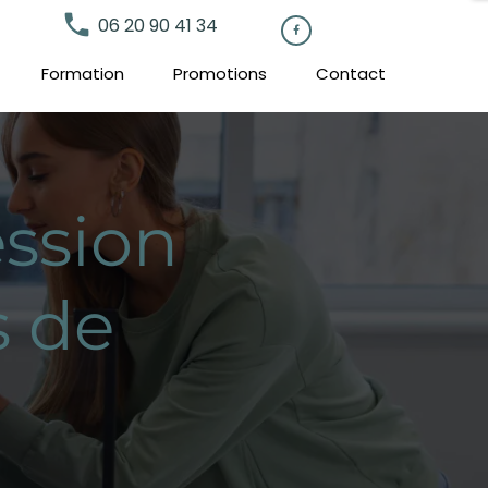
local_phone
06 20 90 41 34

Formation
Promotions
Contact
ssion
s de