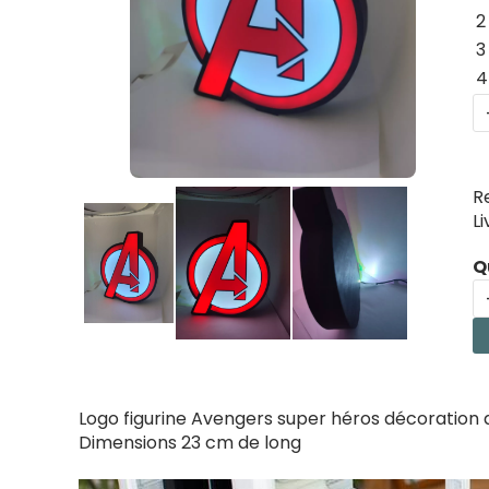
2
3
4
R
L
Q
Logo figurine Avengers super héros décoration d
Dimensions 23 cm de long