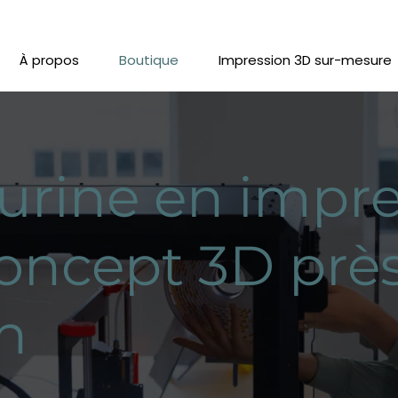
À propos
Boutique
Impression 3D sur-mesure
urine en impre
oncept 3D prè
n