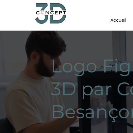
Accueil
Logo Fig
3D par C
Besanço