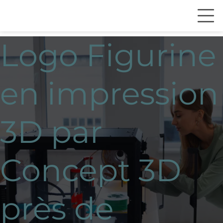
Logo Figurine
en impression
3D par
Concept 3D
près de