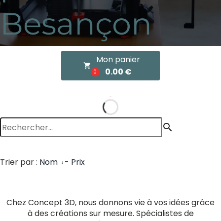
Besançon
Mon panier
local_grocery_store
0.00 €
0
search
Trier par :
Nom
-
Prix
Chez Concept 3D, nous donnons vie à vos idées grâce
à des créations sur mesure. Spécialistes de