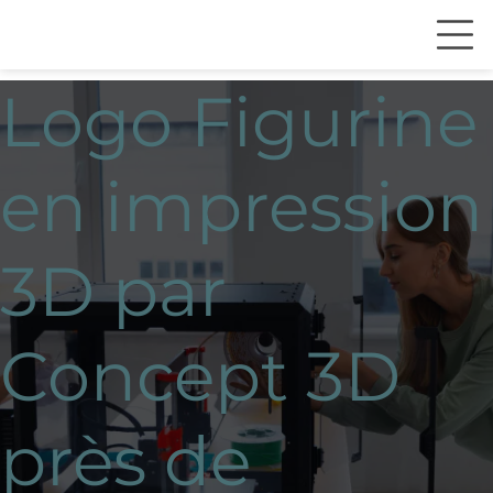
Logo Figurine
en impression
3D par
Concept 3D
près de