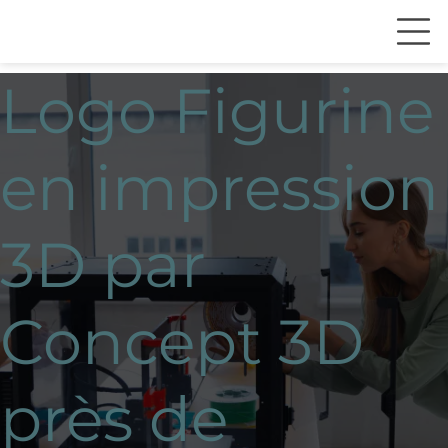
Logo Figurine
en impression
3D par
Concept 3D
près de