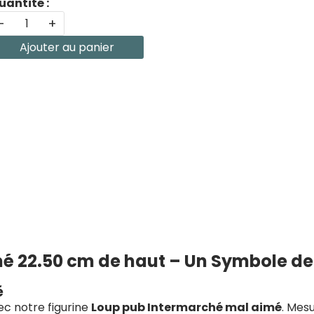
uantité :
-
+
Ajouter au panier
é 22.50 cm de haut – Un Symbole de
é
ec notre figurine
Loup pub Intermarché mal aimé
. Mes