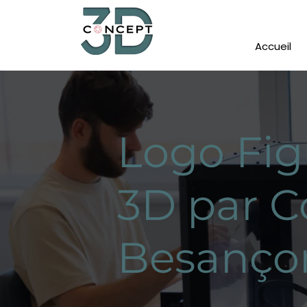
Accueil
Logo Fig
3D par C
Besanço