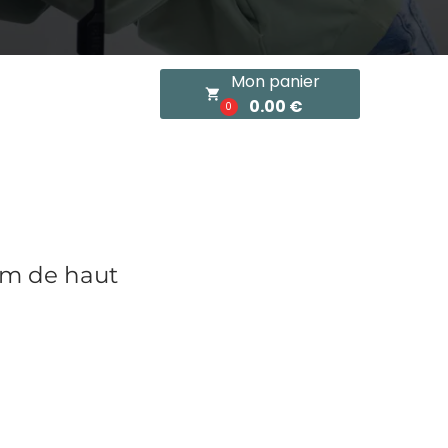
Mon panier
local_grocery_store
0.00 €
0
cm de haut