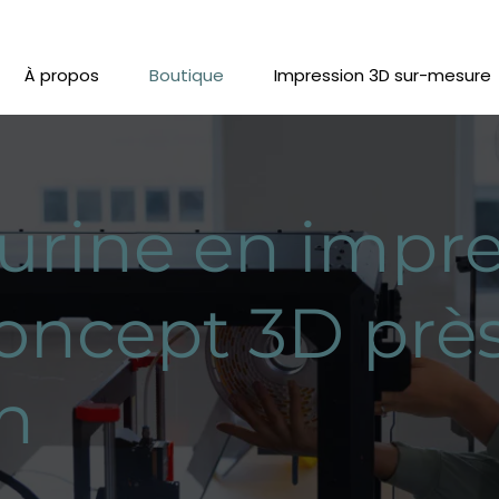
À propos
Boutique
Impression 3D sur-mesure
urine en impre
oncept 3D prè
n