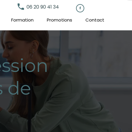
local_phone
06 20 90 41 34

Formation
Promotions
Contact
ssion
s de