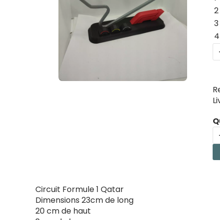
2
3
4
R
L
Q
Circuit Formule 1 Qatar
Dimensions 23cm de long
20 cm de haut