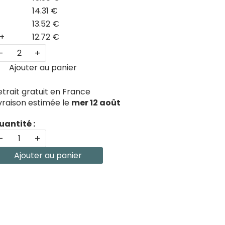
14.31 €
13.52 €
+
12.72 €
-
+
Ajouter au panier
etrait gratuit en France
ivraison estimée le
mer 12 août
uantité :
-
+
Ajouter au panier