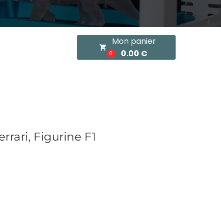
Mon panier
local_grocery_store
0.00 €
0
rrari, Figurine F1