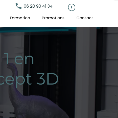
local_phone
06 20 90 41 34

Formation
Promotions
Contact
 1 en
cept 3D