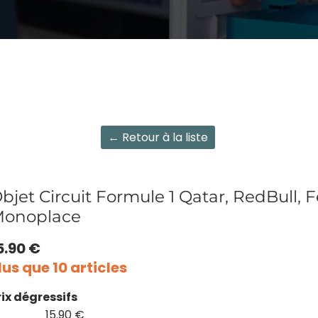
← Retour à la liste
bjet Circuit Formule 1 Qatar, RedBull, Fe
onoplace
5.90 €
lus que 10 articles
rix dégressifs
15.90 €