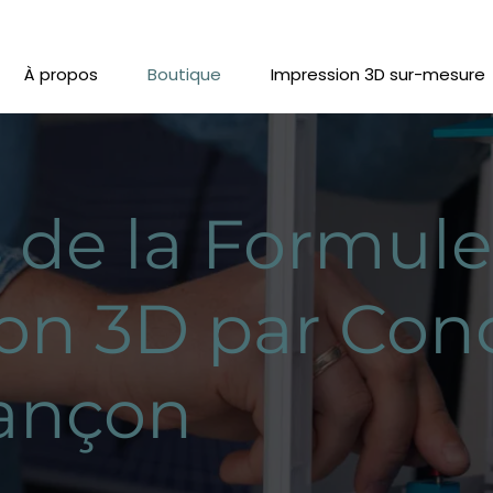
À propos
Boutique
Impression 3D sur-mesure
s de la Formule
on 3D par Con
sançon