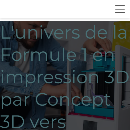
L'univers de la
Formule 1 en
impression 3D
par Concept
3D vers