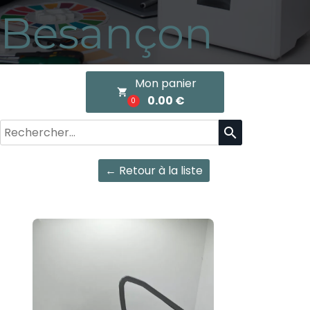
Besançon
Mon panier
local_grocery_store
0.00 €
0
search
← Retour à la liste