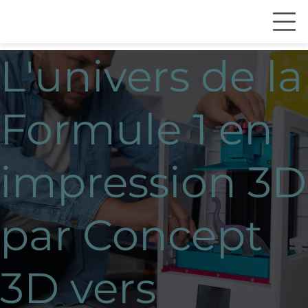
L'univers de la
Formule 1 en
impression 3D
par Concept
3D vers