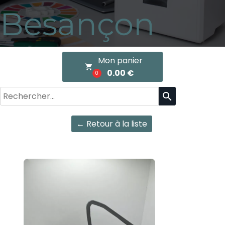
Besançon
Mon panier
local_grocery_store
0.00 €
0
search
← Retour à la liste