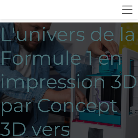
L'univers de la
Formule 1 en
impression 3D
par Concept
3D vers