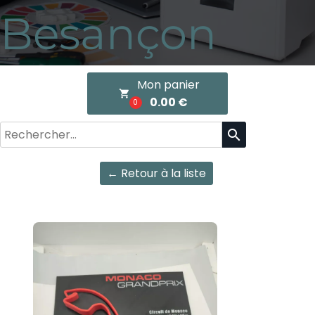
Besançon
Mon panier
local_grocery_store
0.00 €
0
search
← Retour à la liste