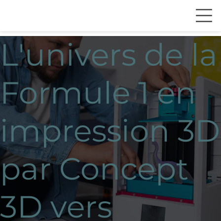
L'univers de la
Formule 1 en
impression 3D
par Concept
3D vers