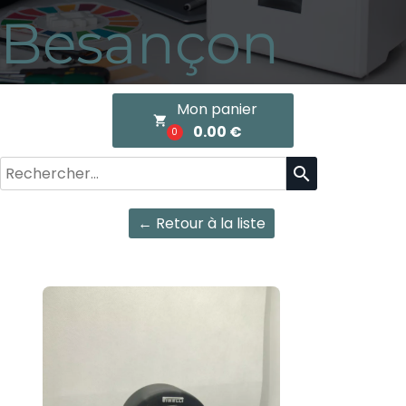
Besançon
Mon panier
local_grocery_store
0.00 €
0
search
← Retour à la liste