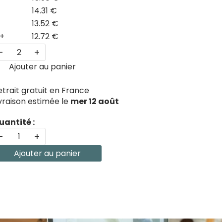
14.31 €
13.52 €
+
12.72 €
-
+
Ajouter au panier
etrait gratuit en France
ivraison estimée le
mer 12 août
uantité :
-
+
Ajouter au panier