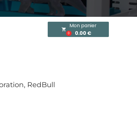
Mon panier
local_grocery_store
0.00 €
0
oration, RedBull