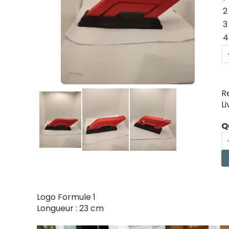
2
3
4
R
L
Q
Logo Formule 1
Longueur : 23 cm