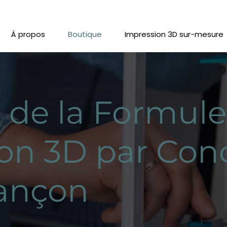
À propos
Boutique
Impression 3D sur-mesure
s de la Formule
on 3D par Con
sançon