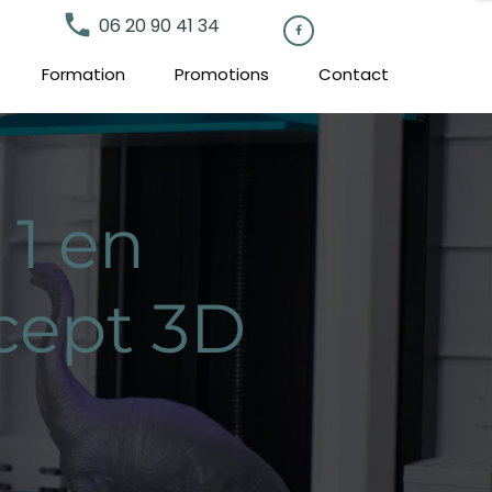
local_phone
06 20 90 41 34

Formation
Promotions
Contact
 1 en
cept 3D