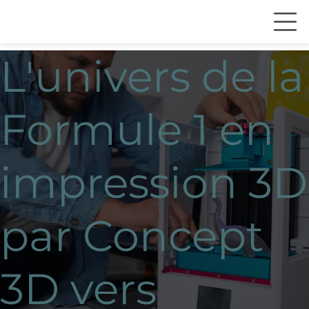
L'univers de la
Formule 1 en
impression 3D
par Concept
3D vers