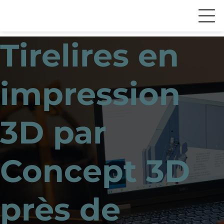
Tirelires en
impression
3D par
Concept 3D
près de