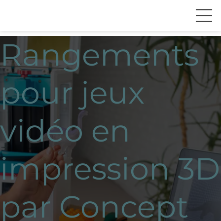
Rangements
pour jeux
vidéo en
impression 3D
par Concept