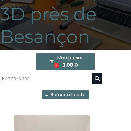
3D près de
Besançon
Mon panier
local_grocery_store
0.00 €
0
search
← Retour à la liste