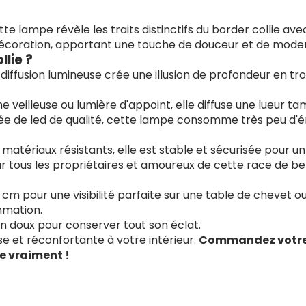
e lampe révèle les traits distinctifs du border collie ave
 décoration, apportant une touche de douceur et de moder
lie ?
diffusion lumineuse crée une illusion de profondeur en tr
 veilleuse ou lumière d'appoint, elle diffuse une lueur 
e de led de qualité, cette lampe consomme très peu d'én
atériaux résistants, elle est stable et sécurisée pour un
ur tous les propriétaires et amoureux de cette race de be
cm pour une visibilité parfaite sur une table de chevet o
mmation.
on doux pour conserver tout son éclat.
e et réconfortante à votre intérieur.
Commandez votre l
e vraiment !