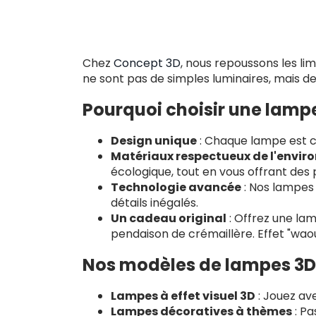
Chez
Concept 3D
, nous repoussons les li
ne sont pas de simples luminaires, mais de
Pourquoi choisir une lamp
Design unique
: Chaque lampe est c
Matériaux respectueux de l'envi
écologique, tout en vous offrant des p
Technologie avancée
: Nos lampes 
détails inégalés.
Un cadeau original
: Offrez une la
pendaison de crémaillère. Effet "waou
Nos modèles de lampes 3D
Lampes à effet visuel 3D
: Jouez av
Lampes décoratives à thèmes
: Pa