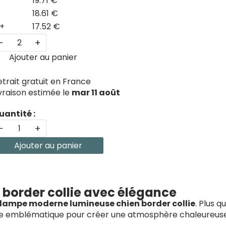
19.71 €
18.61 €
+
17.52 €
-
+
Ajouter au panier
etrait gratuit en France
ivraison estimée le
mar 11 août
uantité :
-
+
Ajouter au panier
e border collie avec élégance
lampe moderne lumineuse chien border collie
. Plus q
 race emblématique pour créer une atmosphère chaleureuse