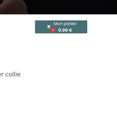
Mon panier
local_grocery_store
0.00 €
0
 collie