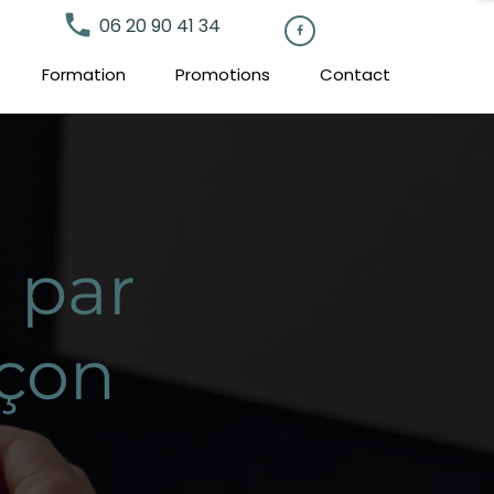
local_phone
06 20 90 41 34

Formation
Promotions
Contact
 par
nçon