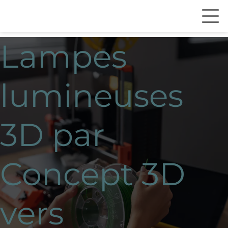
Lampes
lumineuses
3D par
Concept 3D
vers