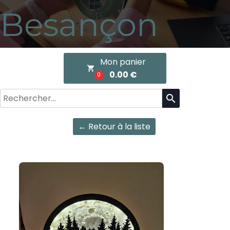
Besançon
Mon panier
local_grocery_store
0.00 €
0
search
← Retour à la liste