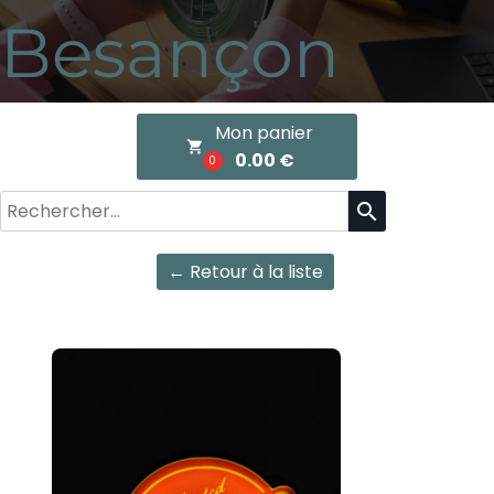
Besançon
Mon panier
local_grocery_store
0.00 €
0
search
← Retour à la liste