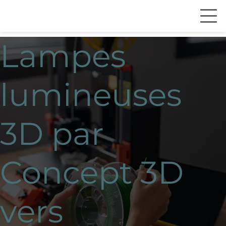
Lampes
lumineuses
3D par
Concept 3D
vers