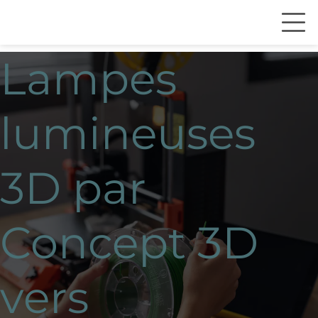
Lampes
lumineuses
3D par
Concept 3D
vers