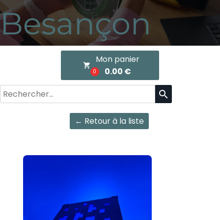
Besançon
Mon panier
local_grocery_store
0.00 €
0
search
← Retour à la liste