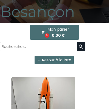
Besançon
Mon panier
local_grocery_store
0.00 €
0
search
← Retour à la liste