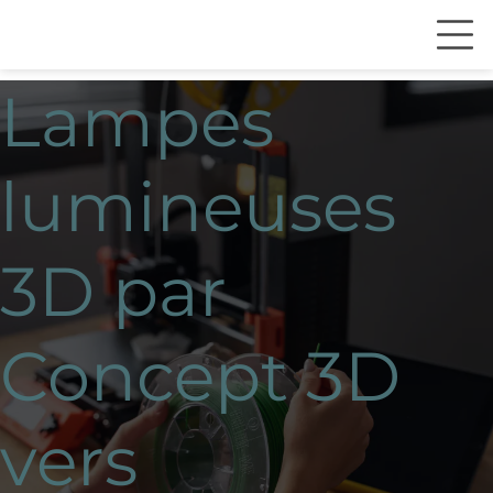
Lampes
lumineuses
3D par
Concept 3D
vers