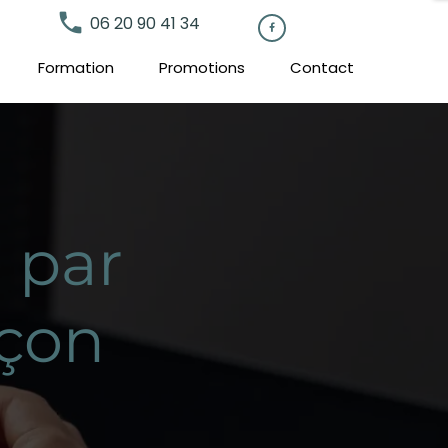
local_phone
06 20 90 41 34

Formation
Promotions
Contact
 par
nçon