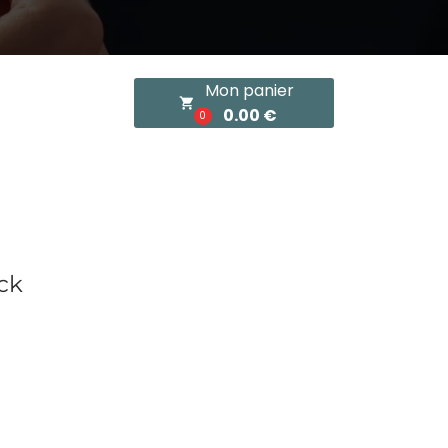
Mon panier
local_grocery_store
0.00 €
0
ck