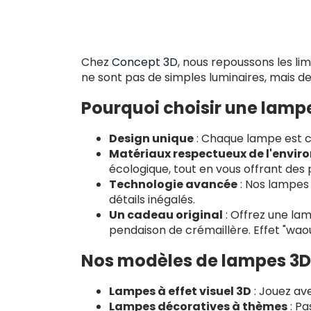
Chez
Concept 3D
, nous repoussons les li
ne sont pas de simples luminaires, mais de
Pourquoi choisir une lamp
Design unique
: Chaque lampe est c
Matériaux respectueux de l'envi
écologique, tout en vous offrant des p
Technologie avancée
: Nos lampes 
détails inégalés.
Un cadeau original
: Offrez une la
pendaison de crémaillère. Effet "waou
Nos modèles de lampes 3D
Lampes à effet visuel 3D
: Jouez av
Lampes décoratives à thèmes
: Pa