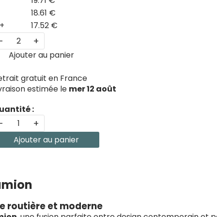
19.71 €
18.61 €
+
17.52 €
-
+
Ajouter au panier
etrait gratuit en France
ivraison estimée le
mer 12 août
uantité :
-
+
Ajouter au panier
amion
he routière et moderne
mion
, une fusion parfaite entre design contemporain et 