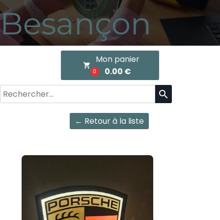
Besançon
Mon panier
local_grocery_store
0.00 €
0
search
← Retour à la liste