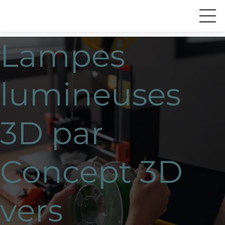
Lampes
lumineuses
3D par
Concept 3D
vers