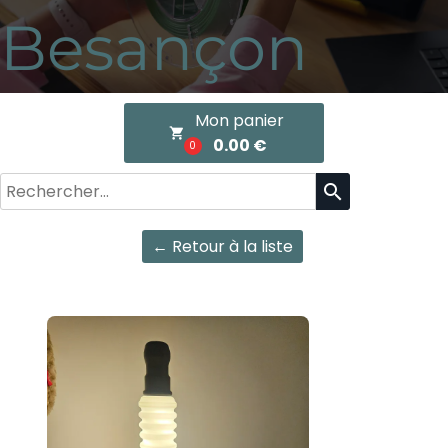
Besançon
Mon panier
local_grocery_store
0.00 €
0
search
← Retour à la liste