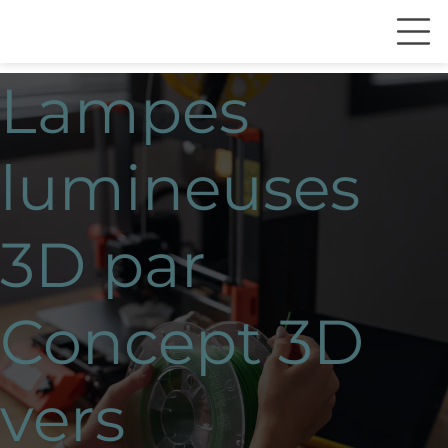
Lampes
lumineuses
3D par
Concept 3D
vers