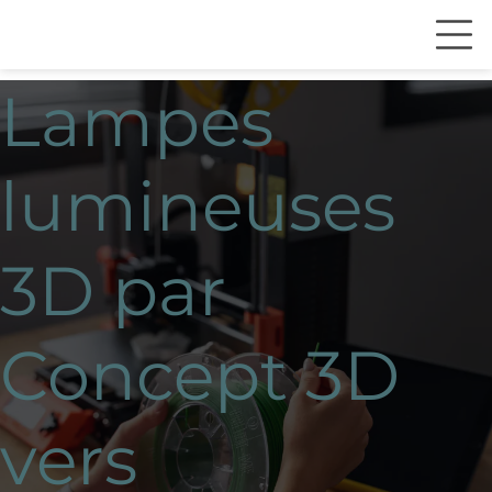
Lampes
lumineuses
3D par
Concept 3D
vers