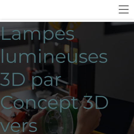
Lampes
lumineuses
3D par
Concept 3D
vers