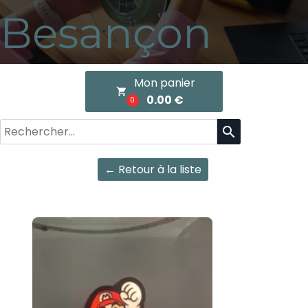
Besançon
Mon panier
local_grocery_store
0.00 €
0
search
← Retour à la liste