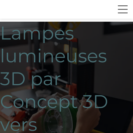
Lampes
lumineuses
3D par
Concept 3D
vers