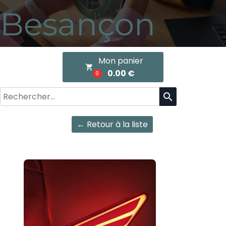
Besançon
Mon panier
local_grocery_store
0.00 €
0
search
← Retour à la liste