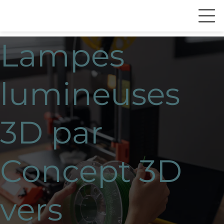
Lampes
lumineuses
3D par
Concept 3D
vers