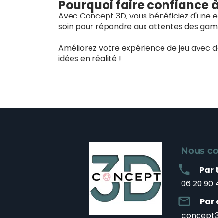
Pourquoi faire confiance 
Avec Concept 3D, vous bénéficiez d'une ex
soin pour répondre aux attentes des game
Améliorez votre expérience de jeu avec 
idées en réalité !
Nous co
local_phone
Par 
06 20 90 
mail_outline
Par 
concept3