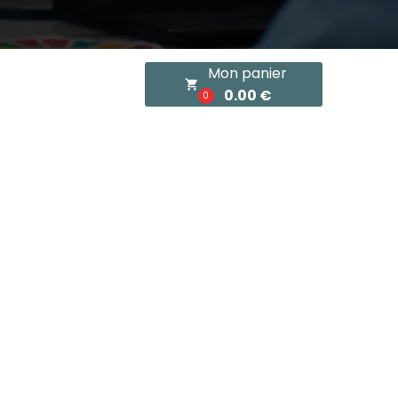
Mon panier
local_grocery_store
0.00 €
0