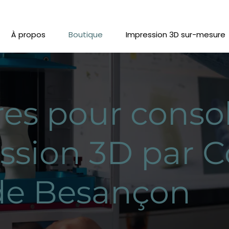
À propos
Boutique
Impression 3D sur-mesure
res pour conso
ssion 3D par 
de Besançon