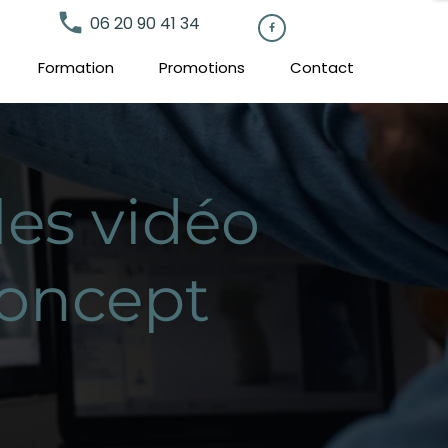
local_phone
06 20 90 41 34

Formation
Promotions
Contact
les vidéo
Concept