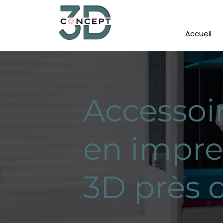
Accueil
Accessoi
en impre
3D près 