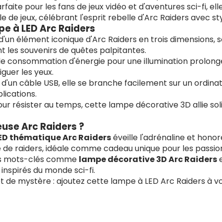
Parfaite pour les fans de jeux vidéo et d'aventures sci-fi, 
de jeux, célébrant l'esprit rebelle d'Arc Raiders avec styl
pe à LED Arc Raiders
 d'un élément iconique d'Arc Raiders en trois dimensions,
ent les souvenirs de quêtes palpitantes.
ble consommation d'énergie pour une illumination prolongé
guer les yeux.
 d'un câble USB, elle se branche facilement sur un ordina
lications.
ur résister au temps, cette lampe décorative 3D allie soli
euse Arc Raiders ?
ED thématique Arc Raiders
éveille l'adrénaline et honor
de raiders, idéale comme cadeau unique pour les passion
des mots-clés comme
lampe décorative 3D Arc Raiders
inspirés du monde sci-fi.
et de mystère : ajoutez cette lampe à LED Arc Raiders à v