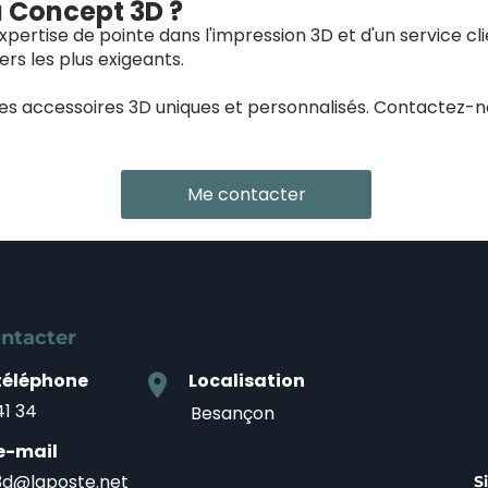
à Concept 3D ?
pertise de pointe dans l'impression 3D et d'un service cl
rs les plus exigeants.
des accessoires 3D uniques et personnalisés. Contactez-
Me contacter
ntacter
téléphone
Localisation
location_on
41 34
Besançon
e-mail
d@laposte.net
S