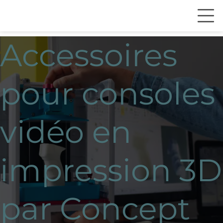
Accessoires
pour consoles
vidéo en
impression 3D
par Concept