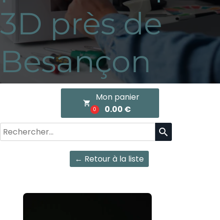
3D près de
Besançon
Mon panier
local_grocery_store
0.00 €
0
search
← Retour à la liste