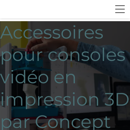
Accessoires
pour consoles
vidéo en
impression 3D
par Concept