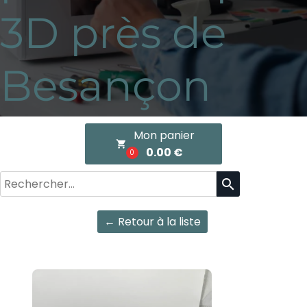
3D près de
Besançon
Mon panier
local_grocery_store
0.00 €
0
search
← Retour à la liste