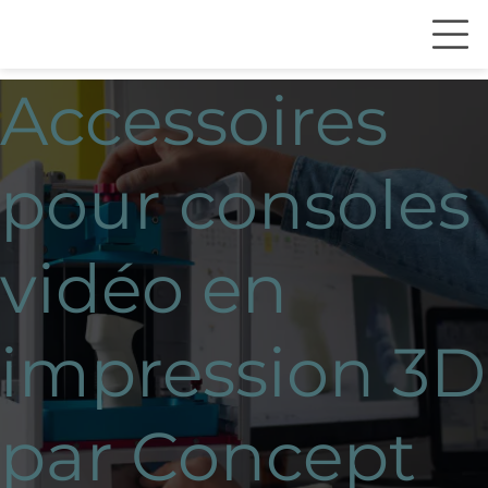
Accessoires
pour consoles
vidéo en
impression 3D
par Concept